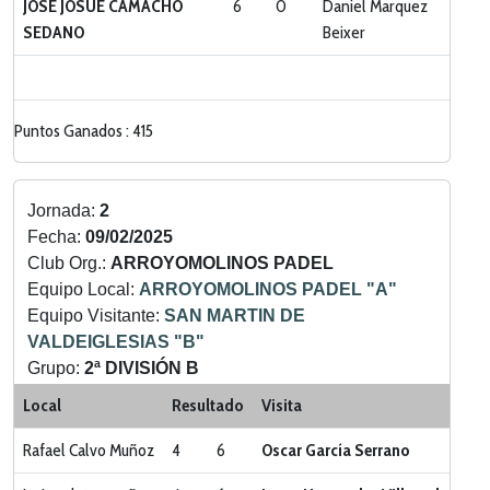
JOSE JOSUE CAMACHO
6
0
Daniel Marquez
SEDANO
Beixer
Puntos Ganados : 415
Jornada:
2
Fecha:
09/02/2025
Club Org.:
ARROYOMOLINOS PADEL
Equipo Local:
ARROYOMOLINOS PADEL "A"
Equipo Visitante:
SAN MARTIN DE
VALDEIGLESIAS "B"
Grupo:
2ª DIVISIÓN B
Categoria:
LIGA ZONA SUR
Local
Resultado
Visita
Rafael Calvo Muñoz
4
6
Oscar García Serrano