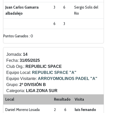
Juan Carlos Gamarra
3
6
Sergio Solis del
albadalejo
Rio
6
3
Puntos Ganados : 0
Jornada:
14
Fecha:
31/05/2025
Club Org.:
REPUBLIC SPACE
Equipo Local:
REPUBLIC SPACE "A"
Equipo Visitante:
ARROYOMOLINOS PADEL "A"
Grupo:
2ª DIVISIÓN B
Categoria:
LIGA ZONA SUR
Local
Resultado
Visita
Daniel Moreno Losada
2
6
luis fernando