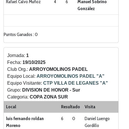
Rafael Calvo Muñoz
4
6
Manuel Sobrino
González
Puntos Ganados : 0
Jornada:
1
Fecha:
19/10/2025
Club Org.:
ARROYOMOLINOS PADEL
Equipo Local:
ARROYOMOLINOS PADEL "A"
Equipo Visitante:
CTP VILLA DE LEGANES "A"
Grupo:
DIVISION DE HONOR - Sur
Categoria:
COPA ZONA SUR
Local
Resultado
Visita
luis fernando roldan
6
0
Daniel Luengo
Moreno
Gordillo