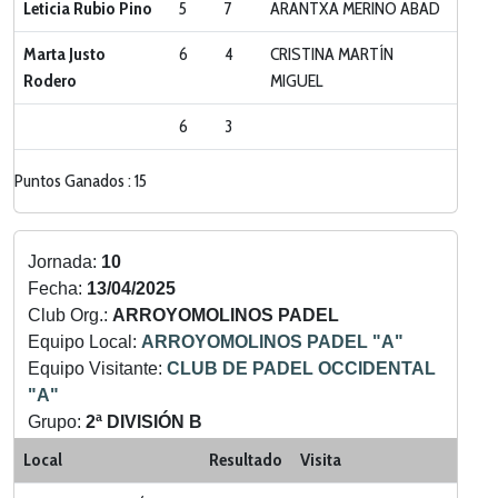
Leticia Rubio Pino
5
7
ARANTXA MERINO ABAD
Marta Justo
6
4
CRISTINA MARTÍN
Rodero
MIGUEL
6
3
Puntos Ganados : 15
Jornada:
10
Fecha:
13/04/2025
Club Org.:
ARROYOMOLINOS PADEL
Equipo Local:
ARROYOMOLINOS PADEL "A"
Equipo Visitante:
CLUB DE PADEL OCCIDENTAL
"A"
Grupo:
2ª DIVISIÓN B
Categoria:
LIGA ZONA SUR
Local
Resultado
Visita