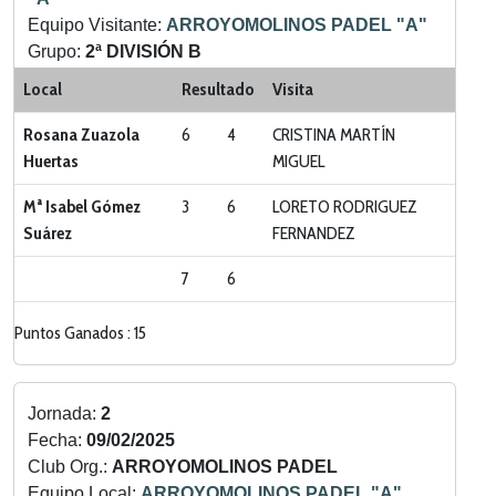
Equipo Visitante:
ARROYOMOLINOS PADEL "A"
Grupo:
2ª DIVISIÓN B
Categoria:
LIGA ZONA SUR
Local
Resultado
Visita
Rosana Zuazola
6
4
CRISTINA MARTÍN
Huertas
MIGUEL
Mª Isabel Gómez
3
6
LORETO RODRIGUEZ
Suárez
FERNANDEZ
7
6
Puntos Ganados : 15
Jornada:
2
Fecha:
09/02/2025
Club Org.:
ARROYOMOLINOS PADEL
Equipo Local:
ARROYOMOLINOS PADEL "A"