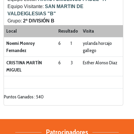
Equipo Visitante:
SAN MARTIN DE
VALDEIGLESIAS "B"
Grupo:
2ª DIVISIÓN B
Categoria:
LIGA ZONA SUR
Local
Resultado
Visita
Noemi Monroy
6
1
yolanda horcajo
Fernandez
gallego
CRISTINA MARTÍN
6
3
Esther Alonso Diaz
MIGUEL
Puntos Ganados : 540
Patrocinadores