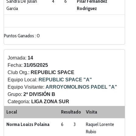
Sandra De Julian
4
6
Pilar Fernandez
Garcia
Rodriguez
Puntos Ganados : 0
Jornada:
14
Fecha:
31/05/2025
Club Org.:
REPUBLIC SPACE
Equipo Local:
REPUBLIC SPACE "A"
Equipo Visitante:
ARROYOMOLINOS PADEL "A"
Grupo:
2ª DIVISIÓN B
Categoria:
LIGA ZONA SUR
Local
Resultado
Visita
Norma Loaizs Polaina
6
3
Raquel Lorente
Rubio