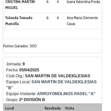
CRISTINA MARTÍN
6
4
Ioana Valentina Preda
MIGUEL
Yolanda Trenado
6
4
Ana Maria Clemente
Mansilla
Casas
Puntos Ganados : 500
Jornada:
9
Fecha:
05/04/2025
Club Org.:
SAN MARTIN DE VALDEIGLESIAS
Equipo Local:
SAN MARTIN DE VALDEIGLESIAS
"B"
Equipo Visitante:
ARROYOMOLINOS PADEL "A"
Grupo:
2ª DIVISIÓN B
Categoria:
LIGA ZONA SUR
Local
Resultado
Visita