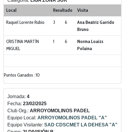
Categoria:
LIGA ZONA SUR
Local
Resultado
Visita
Raquel Lorente Rubio
3
6
Ana Beatriz Garrido
Bruno
CRISTINA MARTÍN
1
6
Norma Loaizs
MIGUEL
Polaina
Puntos Ganados : 10
Jornada:
4
Fecha:
23/02/2025
Club Org.:
ARROYOMOLINOS PADEL
Equipo Local:
ARROYOMOLINOS PADEL "A"
Equipo Visitante:
SAD CDSCMET LA DEHESA "A"
Grupo:
2ª DIVISIÓN B